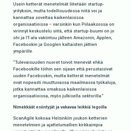
Usein ketterät menetelmät liitetään startup-
yrityksiin, mutta todellisuudessa niitä voi ja
kannattaa soveltaa kaikenlaisissa
organisaatioissa – varsinkin kun Piilaaksossa on
virinnyt keskustelu siitä, että startup-buumi on jo
ohi ja IT-ala vakiintuu jälleen Amazonin, Applen,
Facebookin ja Googlen kaltaisten jättien
ympärille.
”Tulevaisuuden nuoret toivot menevät ehkä
Facebookille töihin sen sijaan että perustaisivat
uuden Facebookin, mutta ketterät menetelmät
ovat nopeasti muuttuvassa maailmassa työkaluja,
jotka kannattaa omaksua kaikenlaisissa
organisaatioissa, myös julkisella sektorilla.”
Nimekkäät esiintyjät ja vakavaa leikkiä legoilla
ScanAgile kokoaa Helsinkiin joukon ketterien
menetelmien ja ajattelumallien kirkkaimpia