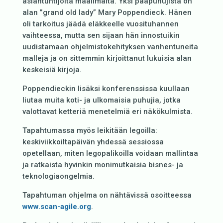
asiantuntijoita maailmalta. Yksi pääpuhujista on
alan ”grand old lady” Mary Poppendieck. Hänen
oli tarkoitus jäädä eläkkeelle vuosituhannen
vaihteessa, mutta sen sijaan hän innostuikin
uudistamaan ohjelmistokehityksen vanhentuneita
malleja ja on sittemmin kirjoittanut lukuisia alan
keskeisiä kirjoja.
Poppendieckin lisäksi konferenssissa kuullaan
liutaa muita koti- ja ulkomaisia puhujia, jotka
valottavat ketteriä menetelmiä eri näkökulmista.
Tapahtumassa myös leikitään legoilla:
keskiviikkoiltapäivän yhdessä sessiossa
opetellaan, miten legopalikoilla voidaan mallintaa
ja ratkaista hyvinkin monimutkaisia bisnes- ja
teknologiaongelmia.
Tapahtuman ohjelma on nähtävissä osoitteessa
www.scan-agile.org
.