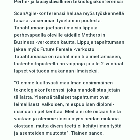
Perhe- ja lapsiystävällinen teknologiakonferenssi
ScanAgile-konferenssi haluaa myös työskennellä
tasa-arvoisemman työelämän puolesta.
Tapahtumaan jaetaan ilmaisia lippuja
perhevapaalla oleville äideille Mothers in
Business -verkoston kautta. Lippuja tapahtumaan
jakaa myös Future Female -verkosto.
Tapahtumassa on rauhallinen tila imettämiseen,
lastenhoitopisteellä on vaippoja ja alle 2-vuotiaat
lapset voi tuoda mukanaan ilmaiseksi.
”Olemme luultavasti maailman ensimmäinen
teknologiakonferenssi, joka mahdollistaa jotain
tällaista. Yleensä tällaiset tapahtumat ovat
leimallisesti valkoisen, miespuolisen diplomi-
insinöörin pelikenttää. Meillä ei ole mitään heitä
vastaan ja olemme iloisia myös heidän mukana
olostaan, mutta diversiteetti ei kehity ilman työtä
ja asenteiden muutosta”, Tiainen sanoo.