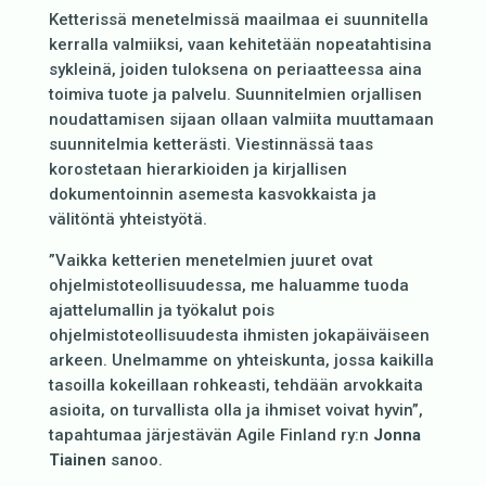
Ketterissä menetelmissä maailmaa ei suunnitella
kerralla valmiiksi, vaan kehitetään nopeatahtisina
sykleinä, joiden tuloksena on periaatteessa aina
toimiva tuote ja palvelu. Suunnitelmien orjallisen
noudattamisen sijaan ollaan valmiita muuttamaan
suunnitelmia ketterästi. Viestinnässä taas
korostetaan hierarkioiden ja kirjallisen
dokumentoinnin asemesta kasvokkaista ja
välitöntä yhteistyötä.
”Vaikka ketterien menetelmien juuret ovat
ohjelmistoteollisuudessa, me haluamme tuoda
ajattelumallin ja työkalut pois
ohjelmistoteollisuudesta ihmisten jokapäiväiseen
arkeen. Unelmamme on yhteiskunta, jossa kaikilla
tasoilla kokeillaan rohkeasti, tehdään arvokkaita
asioita, on turvallista olla ja ihmiset voivat hyvin”,
tapahtumaa järjestävän Agile Finland ry:n
Jonna
Tiainen
sanoo.